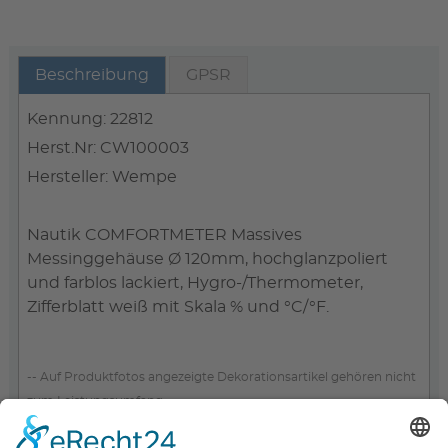
Beschreibung
GPSR
Kennung: 22812
Herst.Nr: CW100003
Hersteller: Wempe
Nautik COMFORTMETER Massives
Messinggehäuse Ø 120mm, hochglanzpoliert
und farblos lackiert, Hygro-/Thermometer,
Zifferblatt weiß mit Skala % und °C/°F.
-- Auf Produktfotos angezeigte Dekorationsartikel gehören nicht
zum Leistungsumfang. --