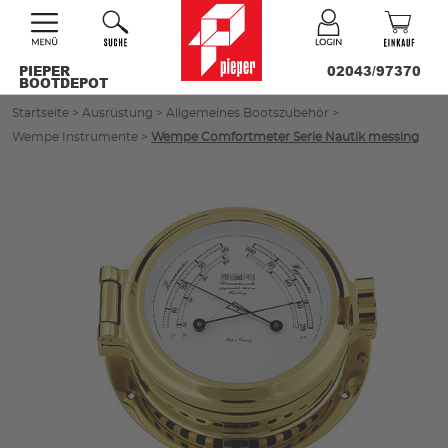
PIEPER
02043/97370
BOOTDEPOT
Startseite
>
Ausrüstung
>
Allgemeines Bootszubehör
>
Wempe Instrumente
>
Wempe Comfortmeter Serie Nautik messing