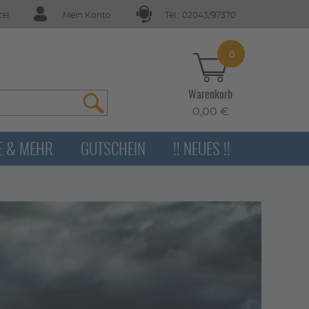
tel
Mein Konto
Tel.: 02043/97370
0
Warenkorb
0,00 €
E & MEHR
GUTSCHEIN
!! NEUES !!