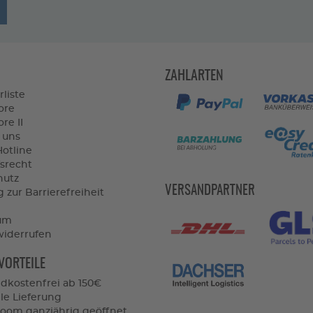
ZAHLARTEN
rliste
ore
re II
 uns
Hotline
srecht
hutz
VERSANDPARTNER
 zur Barrierefreiheit
um
widerrufen
VORTEILE
dkostenfrei ab 150€
le Lieferung
om ganzjährig geöffnet