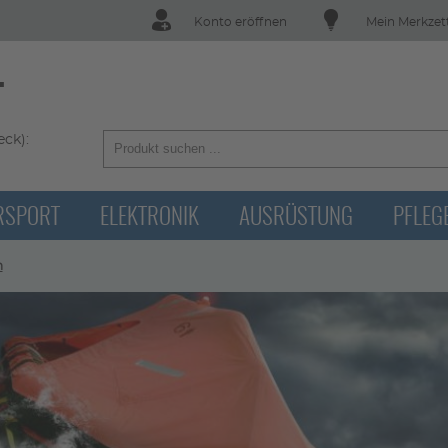
Konto eröffnen
Mein Merkzet
T
ck):
RSPORT
ELEKTRONIK
AUSRÜSTUNG
PFLEG
n