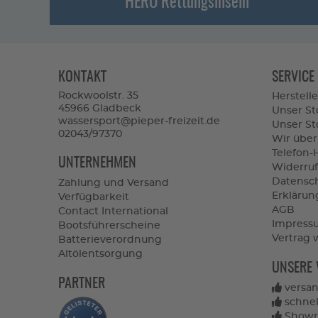
HERO Rettungsinseln
KONTAKT
SERVICE
Rockwoolstr. 35
Herstelle
45966 Gladbeck
Unser St
wassersport@pieper-freizeit.de
Unser Sto
02043/97370
Wir über
Telefon-
UNTERNEHMEN
Widerruf
Datensc
Zahlung und Versand
Erklärung
Verfügbarkeit
AGB
Contact International
Impress
Bootsführerscheine
Vertrag 
Batterieverordnung
Altölentsorgung
UNSERE 
PARTNER
versan
schnel
Showro