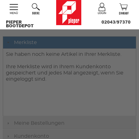
PIEPER
02043/97370
BOOTDEPOT
Merkliste
Sie haben noch keine Artikel in Ihrer Merkliste.
Ihre Merkliste wird in Ihrem Kundenkonto
gespeichert und jedes Mal angezeigt, wenn Sie
eingeloggt sind.
Meine Bestellungen
Kundenkonto