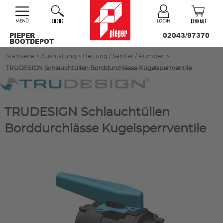
PIEPER
02043/97370
BOOTDEPOT
Startseite
>
Ausrüstung
>
Heizung / Sanitär / Pumpen
>
TRUDESIGN Schlauchtüllen Borddurchlässe Kugelsperrventile
TRUDESIGN Schlauchtüllen
Borddurchlässe Kugelsperrventile