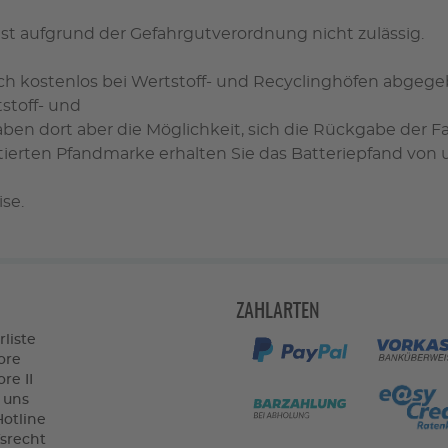
ist aufgrund der Gefahrgutverordnung nicht zulässig.
uch kostenlos bei Wertstoff- und Recyclinghöfen abge
tstoff- und
aben dort aber die Möglichkeit, sich die Rückgabe der F
ttierten Pfandmarke erhalten Sie das Batteriepfand von 
se.
ZAHLARTEN
rliste
ore
re II
 uns
Hotline
srecht