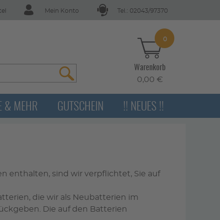
tel
Mein Konto
Tel.: 02043/97370
0
Warenkorb
0,00 €
E & MEHR
GUTSCHEIN
!! NEUES !!
nthalten, sind wir verpflichtet, Sie auf
tterien, die wir als Neubatterien im
ückgeben. Die auf den Batterien