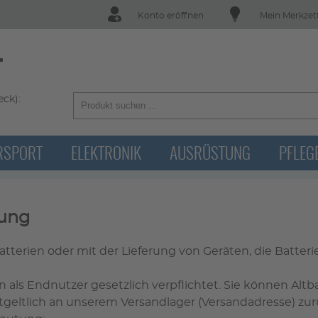
Konto eröffnen
Mein Merkzet
T
ck):
RSPORT
ELEKTRONIK
AUSRÜSTUNG
PFLEG
gung
ien oder mit der Lieferung von Geräten, die Batterien e
als Endnutzer gesetzlich verpflichtet. Sie können Altba
geltlich an unserem Versandlager (Versandadresse) zur