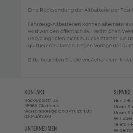
Eine Rücksendung der Altbatterie per Post 
Fahrzeug-Altbatterien können alternativ a
wird von den öffentlich â€“ rechtlichen Wer
Recyclinghöfen nicht zurückerstattet. Sie h
quittieren zu lassen. Gegen Vorlage der qui
Bitte beachten Sie die vorstehenden Hinwei
KONTAKT
SERVICE
Rockwoolstr. 35
Herstelle
45966 Gladbeck
Unser St
wassersport@pieper-freizeit.de
Unser Sto
02043/97370
Wir über
Telefon-
UNTERNEHMEN
Widerruf