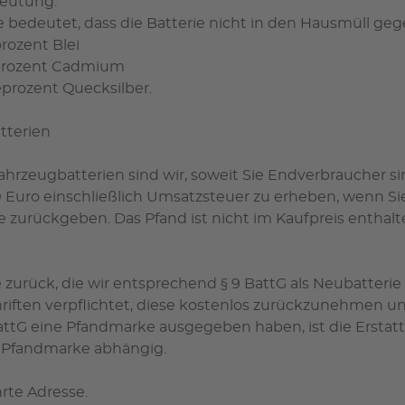
eutung:
bedeutet, dass die Batterie nicht in den Hausmüll geg
rozent Blei
eprozent Cadmium
eprozent Quecksilber.
tterien
eugbatterien sind wir, soweit Sie Endverbraucher sind
0 Euro einschließlich Umsatzsteuer zu erheben, wenn S
e zurückgeben. Das Pfand ist nicht im Kaufpreis entha
 zurück, die wir entsprechend § 9 BattG als Neubatteri
riften verpflichtet, diese kostenlos zurückzunehmen u
 BattG eine Pfandmarke ausgegeben haben, ist die Ersta
r Pfandmarke abhängig.
rte Adresse.