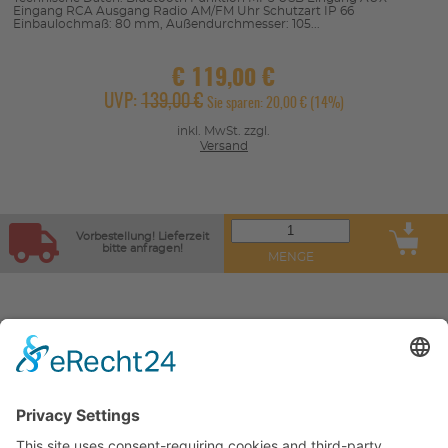
Eingang RCA Ausgang Radio AM/FM Uhr Schutzart IP 66
Einbaulochmaß: 80 mm, Außendurchmesser: 105...
€
119,00 €
UVP:
139,00 €
Sie sparen: 20,00 € (14%)
inkl. MwSt. zzgl.
Versand
Vorbestellung! Lieferzeit
bitte anfragen!
MENGE
Sortieren nach:
KONTAKT
SERVICE
UNTERNEHMEN
UNSERE VORTEILE