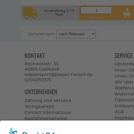
Versandfertig 5 - 10
Tage
MENGE
Sortieren nach:
KONTAKT
SERVICE
Rockwoolstr. 35
Herstelle
45966 Gladbeck
Unser St
wassersport@pieper-freizeit.de
Unser Sto
02043/97370
Wir über
Telefon-
UNTERNEHMEN
Widerruf
Datensc
Zahlung und Versand
Erklärung
Verfügbarkeit
AGB
Contact International
Impress
Bootsführerscheine
Vertrag 
Batterieverordnung
Altölentsorgung