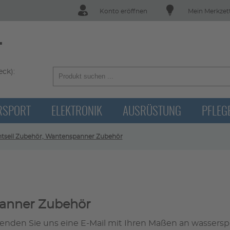
Konto eröffnen
Mein Merkzet
T
ck):
RSPORT
ELEKTRONIK
AUSRÜSTUNG
PFLEG
tseil Zubehör, Wantenspanner Zubehör
panner Zubehör
 senden Sie uns eine E-Mail mit Ihren Maßen an
wasserspo