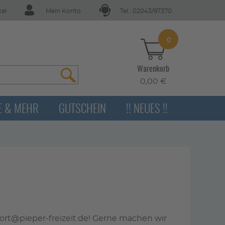
tel
Mein Konto
Tel.: 02043/97370
0
Warenkorb
0,00 €
E & MEHR
GUTSCHEIN
!! NEUES !!
rt@pieper-freizeit.de
! Gerne machen wir