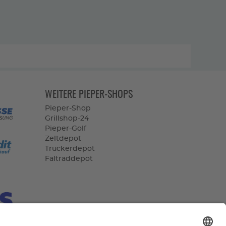
WEITERE PIEPER-SHOPS
Pieper-Shop
Grillshop-24
Pieper-Golf
Zeltdepot
Truckerdepot
Faltraddepot