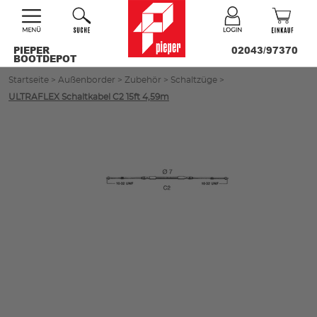
PIEPER
02043/97370
BOOTDEPOT
Startseite
>
Außenborder
>
Zubehör
>
Schaltzüge
>
ULTRAFLEX Schaltkabel C2 15ft 4,59m