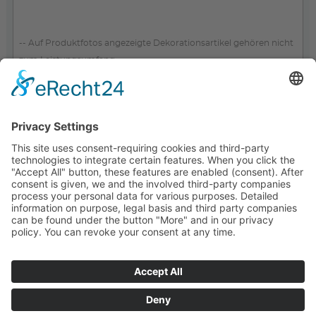
-- Auf Produktfotos angezeigte Dekorationsartikel gehören nicht
zum Leistungsumfang. --
KONTAKT
SERVICE
UNTERNEHMEN
UNSERE VORTEILE
PARTNER
ZAHLARTEN
VERSANDPARTNER
WEITERE PIEPER-SHOPS
IMPRESSUM