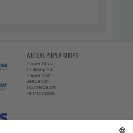
WEITERE PIEPER-SHOPS
Pieper-Shop
Grillshop-24
Pieper-Golf
Zeltdepot
Truckerdepot
Faltraddepot