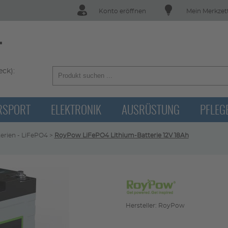
Konto eröffnen
Mein Merkzet
T
ck):
RSPORT
ELEKTRONIK
AUSRÜSTUNG
PFLEG
erien - LiFePO4
>
RoyPow LiFePO4 Lithium-Batterie 12V 18Ah
Hersteller: RoyPow