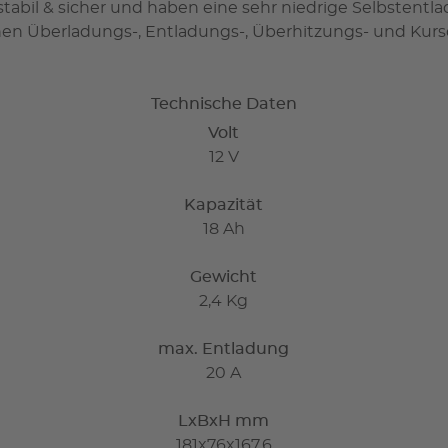
stabil & sicher und haben eine sehr niedrige Selbstentl
nen Überladungs-, Entladungs-, Überhitzungs- und Kurs
Technische Daten
Volt
12 V
Kapazität
18 Ah
Gewicht
2,4 Kg
max. Entladung
20 A
LxBxH mm
181x76x167,6