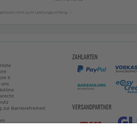
 gehören nicht zum Leistungsumfang. --
ZAHLARTEN
rliste
ore
re II
 uns
Hotline
srecht
hutz
VERSANDPARTNER
 zur Barrierefreiheit
um
widerrufen