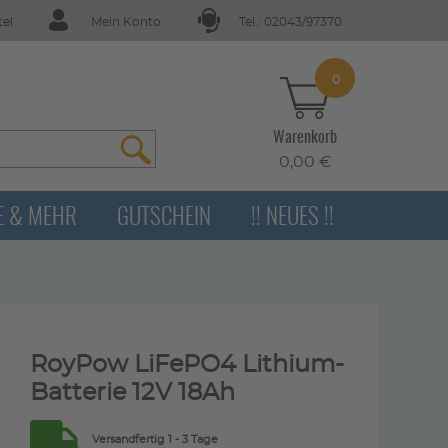
tel
Mein Konto
Tel.: 02043/97370
0
Warenkorb
0,00 €
E & MEHR
GUTSCHEIN
!! NEUES !!
RoyPow LiFePO4 Lithium-
Batterie 12V 18Ah
Versandfertig 1 - 3 Tage