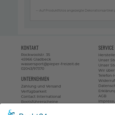
-- Auf Produktfotos angezeigte Dekorationsartikel
KONTAKT
SERVICE
Rockwoolstr. 35
Herstelle
45966 Gladbeck
Unser St
wassersport@pieper-freizeit.de
Unser Sto
02043/97370
Wir über
Telefon-
UNTERNEHMEN
Widerruf
Datensc
Zahlung und Versand
Erklärung
Verfügbarkeit
AGB
Contact International
Impress
Bootsführerscheine
Vertrag 
Batterieverordnung
Altölentsorgung