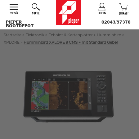
PIEPER
02043/97370
BOOTDEPOT
Startseite
>
Elektronik
>
Echolot & Kartenplotter
>
Humminbird
>
XPLORE
>
Humminbird XPLORE 9 CMSI+ mit Standard Geber