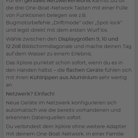
Für ein
geniales Netzwerkerlebnis
kannst du dir
die drei One-Boat-Network Tasten mit einer Fülle
von Funktionen belegen wie z.B.
Bugmotorbefehle „Driftmode“ oder „Spot-lock“
und legst direkt mit dem ersten Wurf los.
Wähle zwischen den
Displaygrößen 9, 10 und
12
Zoll
Bildschirmdiagonale und mache deinen Tag
auf dem Wasser zu einem Erlebnis.
Das Xplore punktet schon sofort, wenn du es in
den Händen hältst – die
flachen Geräte
fühlen sich
mit ihren
Kühlrippen aus Aluminium
sehr wertig
an.
Netzwerk? Einfach!
Neue Geräte im Netzwerk konfigurieren sich
automatisch wie die bereits vorhandenen und
erkennen Datenquellen sofort.
Du verbindest dein Xplore ohne weitere Adapter
mit deinem One-Boat-Network. In einer Familie