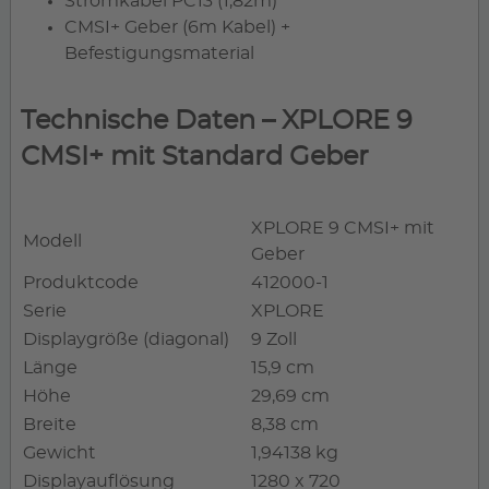
Stromkabel PC13 (1,82m)
CMSI+ Geber (6m Kabel) +
Befestigungsmaterial
Technische Daten – XPLORE 9
CMSI+ mit Standard Geber
XPLORE 9 CMSI+ mit
Modell
Geber
Produktcode
412000-1
Serie
XPLORE
Displaygröße (diagonal)
9 Zoll
Länge
15,9 cm
Höhe
29,69 cm
Breite
8,38 cm
Gewicht
1,94138 kg
Displayauflösung
1280 x 720