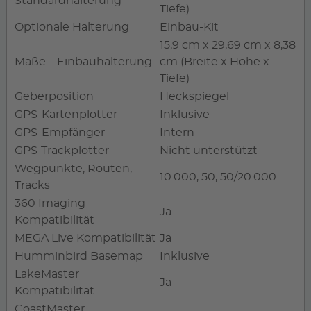
Standardhalterung
Tiefe)
Optionale Halterung
Einbau-Kit
15,9 cm x 29,69 cm x 8,38
Maße – Einbauhalterung
cm (Breite x Höhe x
Tiefe)
Geberposition
Heckspiegel
GPS-Kartenplotter
Inklusive
GPS-Empfänger
Intern
GPS-Trackplotter
Nicht unterstützt
Wegpunkte, Routen,
10.000, 50, 50/20.000
Tracks
360 Imaging
Ja
Kompatibilität
MEGA Live Kompatibilität
Ja
Humminbird Basemap
Inklusive
LakeMaster
Ja
Kompatibilität
CoastMaster