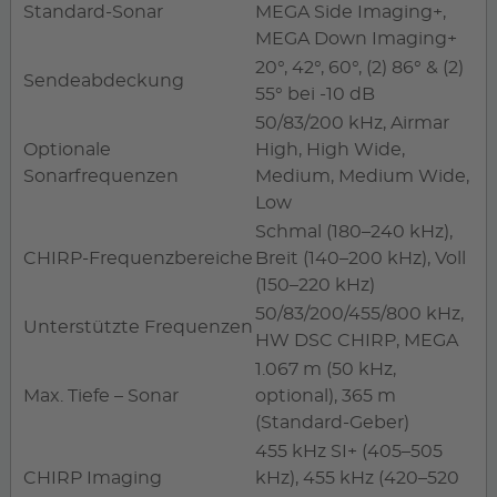
Standard-Sonar
MEGA Side Imaging+,
MEGA Down Imaging+
20°, 42°, 60°, (2) 86° & (2)
Sendeabdeckung
55° bei -10 dB
50/83/200 kHz, Airmar
Optionale
High, High Wide,
Sonarfrequenzen
Medium, Medium Wide,
Low
Schmal (180–240 kHz),
CHIRP-Frequenzbereiche
Breit (140–200 kHz), Voll
(150–220 kHz)
50/83/200/455/800 kHz,
Unterstützte Frequenzen
HW DSC CHIRP, MEGA
1.067 m (50 kHz,
Max. Tiefe – Sonar
optional), 365 m
(Standard-Geber)
455 kHz SI+ (405–505
CHIRP Imaging
kHz), 455 kHz (420–520