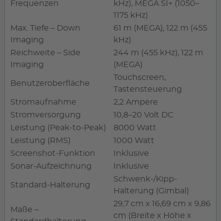
Frequenzen
kHz), MEGA SI+ (1050–
1175 kHz)
Max. Tiefe – Down
61 m (MEGA), 122 m (455
Imaging
kHz)
Reichweite – Side
244 m (455 kHz), 122 m
Imaging
(MEGA)
Touchscreen,
Benutzeroberfläche
Tastensteuerung
Stromaufnahme
2,2 Ampere
Stromversorgung
10,8–20 Volt DC
Leistung (Peak-to-Peak)
8000 Watt
Leistung (RMS)
1000 Watt
Screenshot-Funktion
Inklusive
Sonar-Aufzeichnung
Inklusive
Schwenk-/Kipp-
Standard-Halterung
Halterung (Gimbal)
29,7 cm x 16,69 cm x 9,86
Maße –
cm (Breite x Höhe x