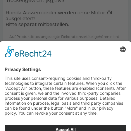
Trockengewicht (kg)
28.3
Honda Aussenborder werden ohne Motor-Öl
ausgeliefert!
Bitte separat mitbestellen.
-- Auf Produktfotos angezeigte Dekorationsartikel gehören nicht
zum Leistungsumfang. --
KONTAKT
SERVICE
UNTERNEHMEN
UNSERE VORTEILE
PARTNER
ZAHLARTEN
VERSANDPARTNER