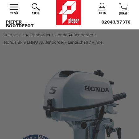
PIEPER
02043/97370
BOOTDEPOT
Startseite
>
Außenborder
>
Honda Außenborder
>
Honda BF 5 LHNU Außenborder - Langschaft / Pinne