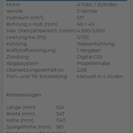
Motor
4-Takt, 1-Zylinder
Ventile
2 Ventile
Hubraum (cm³)
127
Bohrung x Hub (mm)
60 × 45
Max. Drehzahlbereich (U/min)
4.500‐5.500
Leistung kw (PS)
3,7(5)
Kühlung
Wasserkühlung
Kraftstoffversorgung
1 Vergaser
Zündung
Digital CDI
Abgassystem
Propellernabe
Übersetzungsverhältnis
2,08
Trim- und Tilt-Einstellung
Manuell in 4 Stufen
Abmessungen
Länge (mm)
524
Breite (mm)
347
Höhe (mm)
1147
Spiegelhöhe (mm)
561