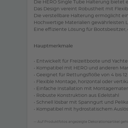
Die HERO Single Tube Halterung bietet ei
Das Design vereint Robustheit mit Flexib
Die verstellbare Halterung ermöglicht e
Hochwertige Materialien gewährleisten 
Eine effiziente Lösung für Bootsbesitzer
Hauptmerkmale
• Entwickelt für Freizeitboote und Yacht
• Kompatibel mit HERO und anderen Ma
• Geeignet für Rettungsflöße von 4 bis 1
• Flexible Montage, horizontal oder vertik
• Einfache Installation mit Montagemater
• Robuste Konstruktion aus Edelstahl
• Schnell lösbar mit Spanngurt und Peli
• Kompatibel mit hydrostatischem Ausl
-- Auf Produktfotos angezeigte Dekorationsartikel ge