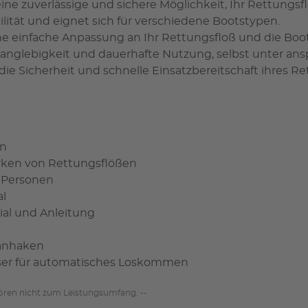
ne zuverlässige und sichere Möglichkeit, Ihr Rettungsfl
ilität und eignet sich für verschiedene Bootstypen.
ine einfache Anpassung an Ihr Rettungsfloß und die Boo
Langlebigkeit und dauerhafte Nutzung, selbst unter an
, die Sicherheit und schnelle Einsatzbereitschaft ihres 
en
rken von Rettungsflößen
2 Personen
al
ial und Anleitung
kanhaken
öser für automatisches Loskommen
hören nicht zum Leistungsumfang. --