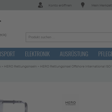
Konto eröffnen
Mein Merkzet
T
ck):
RSPORT
ELEKTRONIK
AUSRÜSTUNG
PFLEG
n
>
HERO Rettungsinseln
>
HERO Rettungsinsel Offshore International ISO 