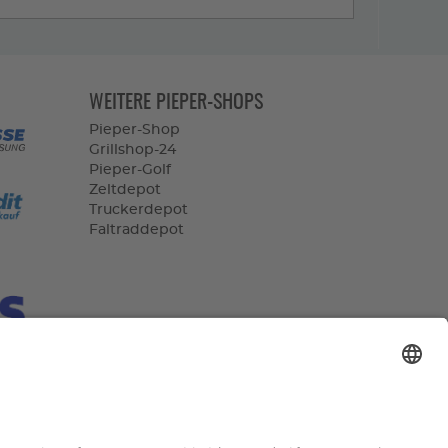
WEITERE PIEPER-SHOPS
Pieper-Shop
Grillshop-24
Pieper-Golf
Zeltdepot
Truckerdepot
Faltraddepot