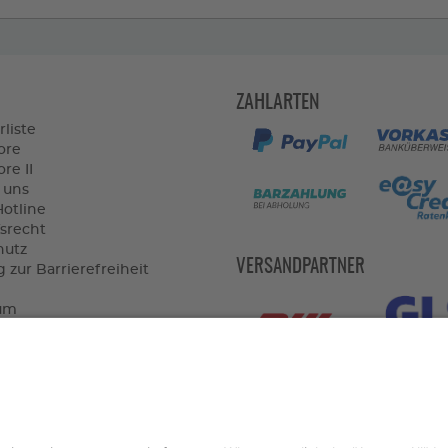
ZAHLARTEN
rliste
ore
re II
 uns
Hotline
srecht
hutz
VERSANDPARTNER
 zur Barrierefreiheit
um
widerrufen
VORTEILE
dkostenfrei ab 150€
le Lieferung
om ganzjährig geöffnet