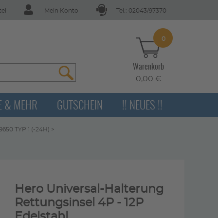
tel
Mein Konto
Tel.: 02043/97370
0
Warenkorb
0,00 €
E & MEHR
GUTSCHEIN
!! NEUES !!
9650 TYP 1 (-24H)
>
Hero Universal-Halterung
Rettungsinsel 4P - 12P
Edelstahl