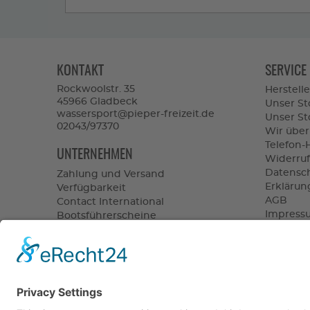
KONTAKT
SERVICE
Rockwoolstr. 35
Herstelle
45966 Gladbeck
Unser St
wassersport@pieper-freizeit.de
Unser Sto
02043/97370
Wir über
Telefon-
UNTERNEHMEN
Widerruf
Datensc
Zahlung und Versand
Erklärung
Verfügbarkeit
AGB
Contact International
Impress
Bootsführerscheine
Vertrag 
Batterieverordnung
Altölentsorgung
UNSERE 
PARTNER
versan
schnel
Showro