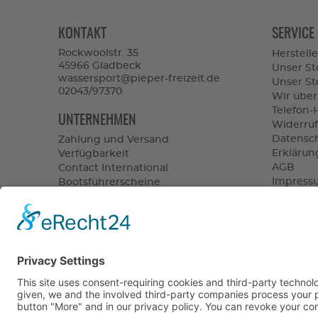
KONTAKT
SERVICE
Rockwoolstr. 35
Herstelle
45966 Gladbeck
Unser St
wassersport@pieper-freizeit.de
Unser Sto
02043/97370
Wir über
Telefon-
UNTERNEHMEN
Widerruf
Datensc
Zahlung und Versand
Erklärung
Verfügbarkeit
AGB
Contact International
Impress
Bootsführerscheine
Vertrag 
Batterieverordnung
Altölentsorgung
UNSERE 
PARTNER
versan
schnel
Showro
Top Se
seit 1