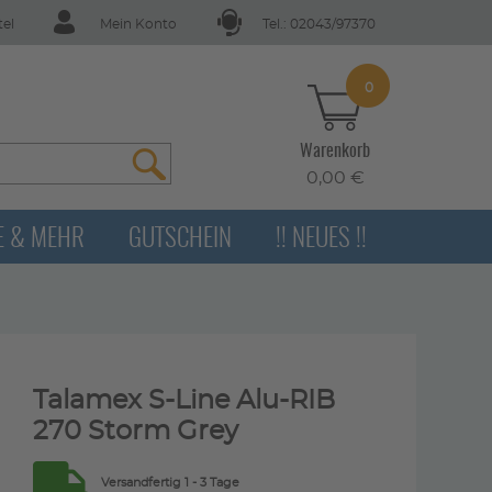
tel
Mein Konto
Tel.: 02043/97370
0
Warenkorb
0,00 €
E & MEHR
GUTSCHEIN
!! NEUES !!
Talamex S-Line Alu-RIB
270 Storm Grey
Versandfertig 1 - 3 Tage