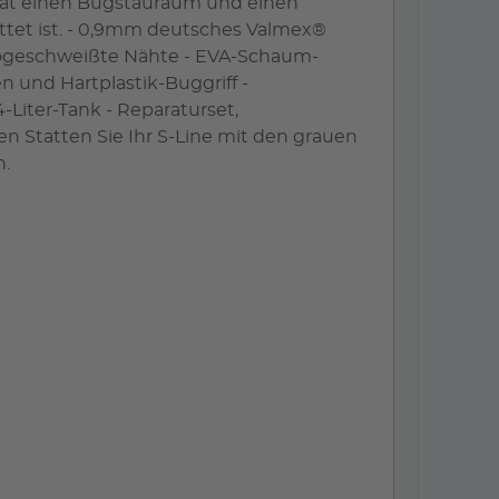
e hat einen Bugstauraum und einen
tet ist. - 0,9mm deutsches Valmex®
ogeschweißte Nähte - EVA-Schaum-
 und Hartplastik-Buggriff -
Liter-Tank - Reparaturset,
 Statten Sie Ihr S-Line mit den grauen
n.