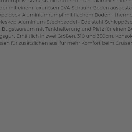
mrumpf ist stark, stabil und leicht. Die Talamex S-Lin
er mit einem luxuriösen EVA-Schaum-Boden ausgestat
ppeldeck-Aluminiumrumpf mit flachem Boden - therm
eleskop-Aluminium-Stechpaddel - Edelstahl-Schleppösen
 Bugstauraum mit Tankhalterung und Platz für einen 24-
rt Erhältlich in zwei Größen: 310 und 350cm. Konsolen
n für zusätzlichen aus, für mehr Komfort beim Cruise