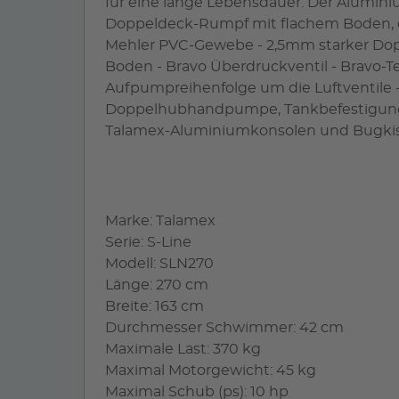
für eine lange Lebensdauer. Der Aluminiu
Doppeldeck-Rumpf mit flachem Boden, d
Mehler PVC-Gewebe - 2,5mm starker Do
Boden - Bravo Überdruckventil - Bravo-T
Aufpumpreihenfolge um die Luftventile -
Doppelhubhandpumpe, Tankbefestigungsgu
Talamex-Aluminiumkonsolen und Bugkisse
Marke: Talamex
Serie: S-Line
Modell: SLN270
Länge: 270 cm
Breite: 163 cm
Durchmesser Schwimmer: 42 cm
Maximale Last: 370 kg
Maximal Motorgewicht: 45 kg
Maximal Schub (ps): 10 hp