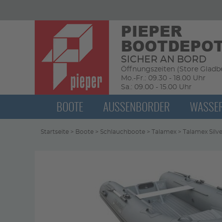
PIEPER
BOOTDEPO
SICHER AN BORD
Öffnungszeiten (Store Gladbe
Mo.-Fr.: 09.30 - 18.00 Uhr
Sa.: 09.00 - 15.00 Uhr
BOOTE
AUSSENBORDER
WASSE
Startseite
>
Boote
>
Schlauchboote
>
Talamex
>
Talamex Silve