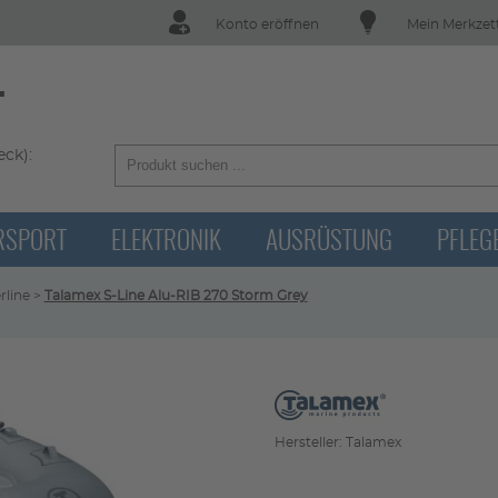
Konto eröffnen
Mein Merkzet
T
ck):
RSPORT
ELEKTRONIK
AUSRÜSTUNG
PFLEG
rline
>
Talamex S-Line Alu-RIB 270 Storm Grey
Hersteller: Talamex