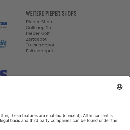
WEITERE PIEPER-SHOPS
Pieper-Shop
Grillshop-24
Pieper-Golf
Zeltdepot
Truckerdepot
Faltraddepot