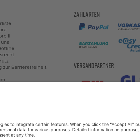
ZAHLARTEN
rliste
ore
re II
 uns
Hotline
srecht
hutz
VERSANDPARTNER
 zur Barrierefreiheit
um
widerrufen
VORTEILE
dkostenfrei ab 150€
le Lieferung
om ganzjährig geöffnet
rvice & Beratung vor Ort
974 am Markt