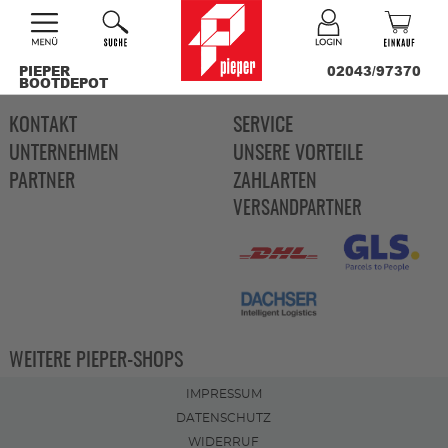
PIEPER
02043/97370
BOOTDEPOT
KONTAKT
SERVICE
UNTERNEHMEN
UNSERE VORTEILE
PARTNER
ZAHLARTEN
VERSANDPARTNER
WEITERE PIEPER-SHOPS
IMPRESSUM
DATENSCHUTZ
WIDERRUF