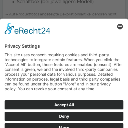
Schaltbox (bei jeweiligem Modell)
-- Auf Produktfotos angezeigte Dekorationsartikel gehören nicht
zum Leistungsumfang. --
KONTAKT
SERVICE
UNTERNEHMEN
UNSERE VORTEILE
PARTNER
ZAHLARTEN
VERSANDPARTNER
WEITERE PIEPER-SHOPS
IMPRESSUM
DATENSCHUTZ