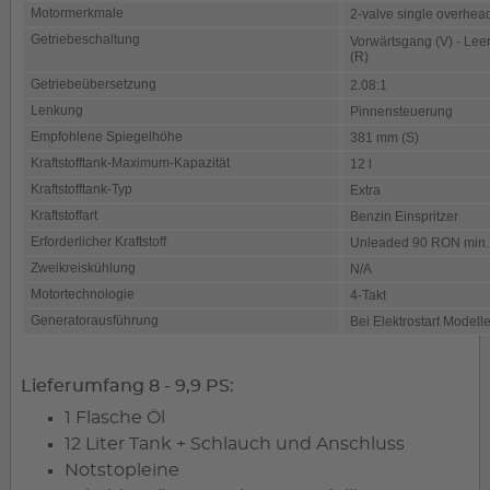
Motormerkmale
2-valve single overhea
Getriebeschaltung
Vorwärtsgang (V) - Leer
(R)
Getriebeübersetzung
2.08:1
Lenkung
Pinnensteuerung
Empfohlene Spiegelhöhe
381 mm (S)
Kraftstofftank-Maximum-Kapazität
12 l
Kraftstofftank-Typ
Extra
Kraftstoffart
Benzin Einspritzer
Erforderlicher Kraftstoff
Unleaded 90 RON min.
Zweikreiskühlung
N/A
Motortechnologie
4-Takt
Generatorausführung
Bei Elektrostart Modell
Lieferumfang 8 - 9,9 PS:
1 Flasche Öl
12 Liter Tank + Schlauch und Anschluss
Notstopleine