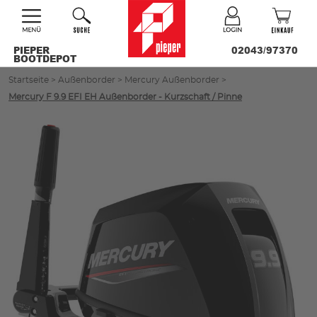
PIEPER
02043/97370
BOOTDEPOT
Startseite
>
Außenborder
>
Mercury Außenborder
>
Mercury F 9.9 EFI EH Außenborder - Kurzschaft / Pinne