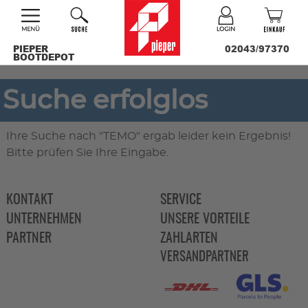
PIEPER
02043/97370
BOOTDEPOT
Suche erfolglos
Ihre Suche nach "TEMO" ergab leider kein Ergebnis!
Bitte prüfen Sie Ihre Eingabe.
KONTAKT
SERVICE
UNTERNEHMEN
UNSERE VORTEILE
PARTNER
ZAHLARTEN
VERSANDPARTNER